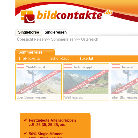
Singlebörse
Singlereisen
Übersicht Reisen
>>
Sommerreisen
>>
Osterreich
Sommerreise
Tirol-Tuxertal
|
Ischgl-Kappl
|
Tuxertal
Tirol-Tuxertal
Ischgl-Kappl
Tuxertal
über Blumenwiesen
Wellness pur
über Blumenwies
Festgelegte Altersgruppen
z.B. 25-35, 25-45, etc.
50% Single-Männer