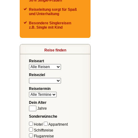
50% Single-Frauen
Reiseleitung sorgt für Spaß
und Unterhaltung
Besondere Singlereisen
z.B. Single mit Kind
Reise finden
Reiseart
Reiseziel
Reisetermin
Dein Alter
Jahre
Sonderwünsche
Hotel
Appartment
Schiffsreise
Fluganreise